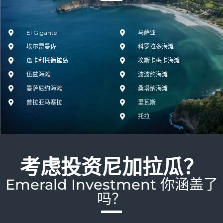
El Gigante
马萨亚
埃尔雷曼佐
科罗拉多海滩
瓜卡利托德拉岛
瓜卡利托海滩
埃斯卡梅卡海滩
伍兹海滩
波波约海滩
曼萨尼约海滩
桑塔纳海滩
普拉亚马塞拉
里瓦斯
托拉
考虑投资尼加拉瓜？
Emerald Investment 你涵盖了
吗？