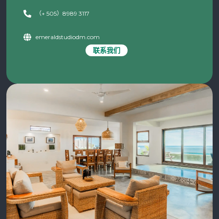
（+ 505）8989 3117
emeraldstudiodm.com
联系我们