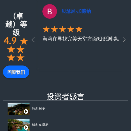
贝瑟尼·加德纳
（卓
越）等
★★★★★
级
4.9
★
海莉在寻找完美天堂方面知识渊博。 她诚
★
★
★
★
回顾我们
登录
投资者感言
还没注册？
注册
简和利奥
用户名
博和克里斯