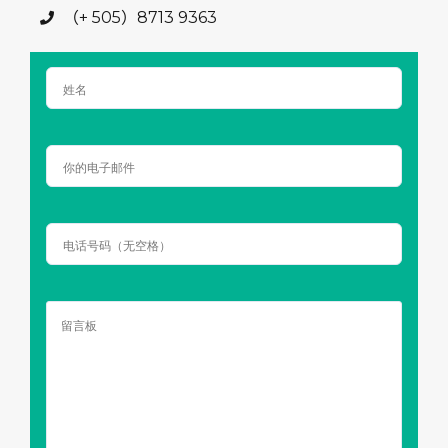
（+ 505）8713 9363