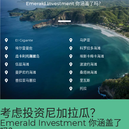
Emerald Investment 你涵盖了吗？
El Gigante
马萨亚
埃尔雷曼佐
科罗拉多海滩
瓜卡利托德拉岛
瓜卡利托海滩
埃斯卡梅卡海滩
伍兹海滩
波波约海滩
曼萨尼约海滩
桑塔纳海滩
普拉亚马塞拉
里瓦斯
托拉
考虑投资尼加拉瓜？
Emerald Investment 你涵盖了