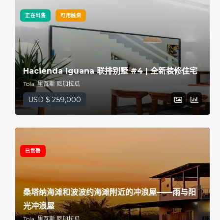
正在出售
可用融资
Hacienda Iguana 联排别墅 #4 | 全新装修住宅
Tola, 里瓦斯 尼加拉瓜
USD $ 259,000
已售罄
桑塔纳海滩和波波约海滩附近的冲浪屋——雨与阳
光冲浪屋
Tola, 里瓦斯 尼加拉瓜