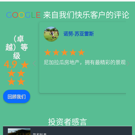
G
O
O
G
L
E
来自我们快乐客户的评论
诺努·苏亚雷斯
（卓
越）等
★★★★★
级
4.9
★
尼加拉瓜房地产，拥有最精彩的景观和最
★
★
★
★
回顾我们
投资者感言
简和利奥