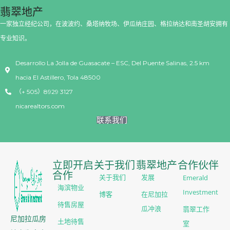
翡翠地产
一家独立经纪公司，在波波约、桑塔纳牧场、伊瓜纳庄园、格拉纳达和南圣胡安拥有
专业知识。
Desarrollo La Jolla de Guasacate – ESC, Del Puente Salinas, 2.5 km
hacia El Astillero, Tola 48500
（+ 505）8929 3127
nicarealtors.com
联系我们
立即开启
关于我们
翡翠地产
合作伙伴
合作
Emerald
关于我们
发展
海滨物业
Investment
博客
在尼加拉
待售房屋
翡翠工作
瓜冲浪
尼加拉瓜房
土地待售
室